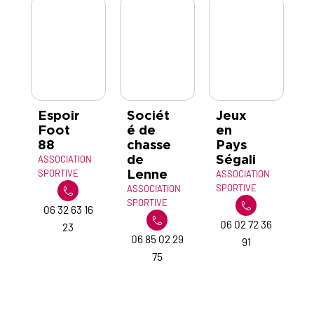
Espoir
Sociét
Jeux
A
Foot
é de
en
nn
88
chasse
Pays
Cl
de
Ségali
ASSOCIATION
AS
Lenne
SPORTIVE
SP
ASSOCIATION
SPORTIVE
ASSOCIATION
SPORTIVE
06 32 63 16
0
06 02 72 36
23
06 85 02 29
91
75