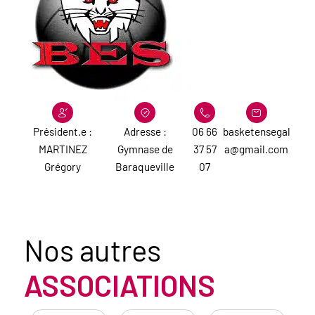
Président.e :
Adresse :
06 66
basketensegal
MARTINEZ
Gymnase de
37 57
a@gmail.com
Grégory
Baraqueville
07
Nos autres
ASSOCIATIONS