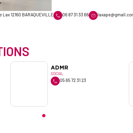
 de Lax 12160 BARAQUEVILLE
06 87 31 33 66
laxape@gmail.c
TIONS
ADMR
SOCIAL
05 65 72 31 23