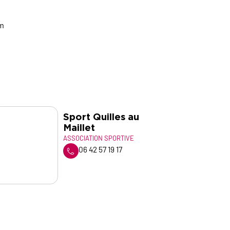
om
Sport Quilles au
R
Maillet
S
ASSOCIATION SPORTIVE
A
06 42 57 19 17