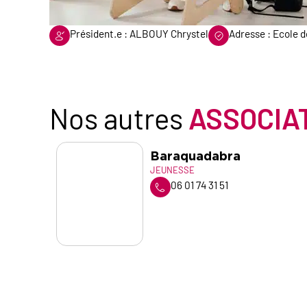
Président.e : ALBOUY Chrystel
Adresse : Ecole
Nos autres
ASSOCIA
Baraquadabra
JEUNESSE
06 01 74 31 51