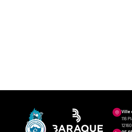
Ville
116 P
12160