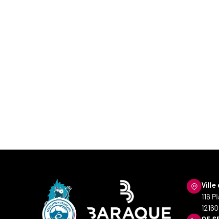
Ville
116 P
12160