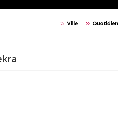
Ville
Quotidie
ekra