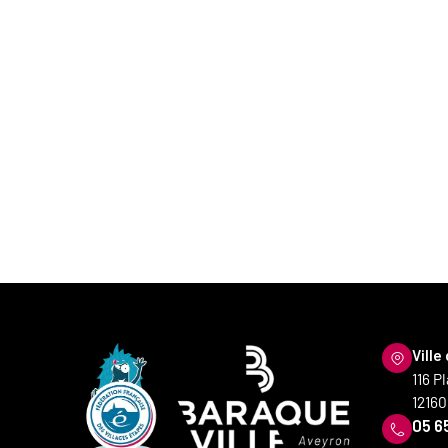
Ville
116 P
12160
05 65