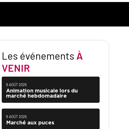
Les événements
À
VENIR
9 AOÛT 2026
Animation musicale lors du
marché hebdomadaire
9 AOÛT 2026
Marché aux puces